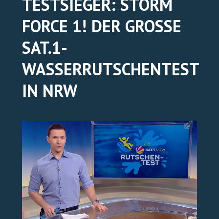
TESTSIEGER: STORM
FORCE 1! DER GROSSE S
TICKETS ONLINE
AT.1-W
ASSERRUTSCHENTEST I
N NRW