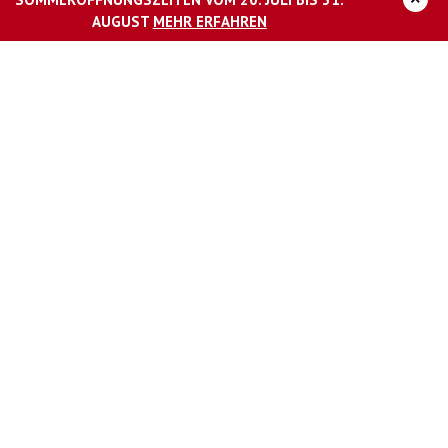
UNTERNEHMEN
AUGUST
MEHR ERFAHREN
Über das AquaMagis
Karriere
Presse
Impressum
Datenschutz
Barrierefreiheitserklärung
AGB Resort
DAS FITNESSSTUDIO IM AQUAMAGIS
© AquaMagis Plettenberg GmbH 2026