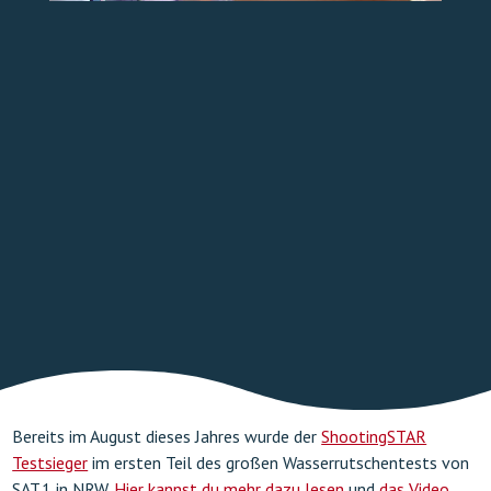
TICKETS ONLINE
Bereits im August dieses Jahres wurde der
ShootingSTAR
Testsieger
im ersten Teil des großen Wasserrutschentests von
SAT.1 in NRW.
Hier kannst du mehr dazu lesen
und
das Video