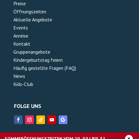
Preise
Öffnungszeiten
Aktuelle Angebote
Events
Anreise
Kontakt
Gruppenangebote
Kindergeburtstag feiern
Häufig gestellte Fragen (FAQ)
News
Kids-Club
FOLGE UNS
×
SOMMERÖFFNUNGSZEITEN VOM 20. JULI BIS 31.