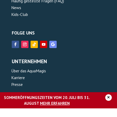
Häufig gestellte Fragen (FAQ)
News
Kids-Club
FOLGE UNS
UNTERNEHMEN
Über das AquaMagis
Karriere
Presse
×
SOMMERÖFFNUNGSZEITEN VOM 20. JULI BIS 31.
Impressum
AUGUST
MEHR ERFAHREN
Datenschutz
Barrierefreiheitserklärung