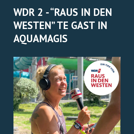
WDR 2 - “RAUS IN DEN
TICKETS ONLINE
WESTEN” TE GAST IN
AQUAMAGIS