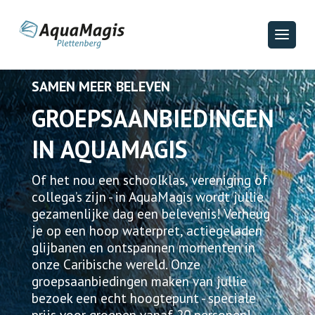
SAMEN MEER BELEVEN
GROEPSAANBIEDINGEN
IN AQUAMAGIS
Of het nou een schoolklas, vereniging of
collega’s zijn - in AquaMagis wordt jullie
gezamenlijke dag een belevenis! Verheug
je op een hoop waterpret, actiegeladen
glijbanen en ontspannen momenten in
onze Caribische wereld. Onze
groepsaanbiedingen maken van jullie
bezoek een echt hoogtepunt - speciale
prijs voor groepen vanaf 20 personen!