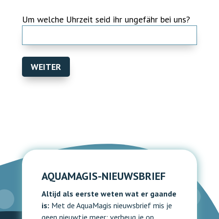
MM
dot
Um welche Uhrzeit seid ihr ungefähr bei uns?
JJJJ
WEITER
AQUAMAGIS-NIEUWSBRIEF
Altijd als eerste weten wat er gaande
is:
Met de AquaMagis nieuwsbrief mis je
geen nieuwtje meer: verheug je op