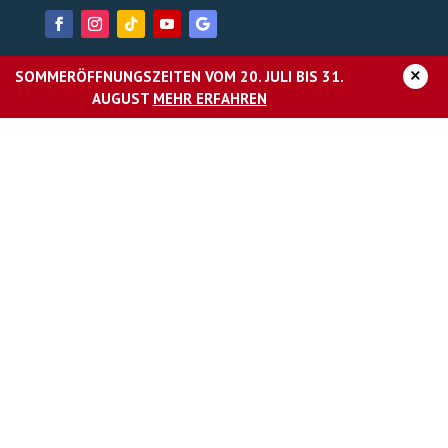
×
SOMMERÖFFNUNGSZEITEN VOM 20. JULI BIS 31.
BEDRIJF
AUGUST
MEHR ERFAHREN
Over AquaMagis
Carrière
Pers
Impressum
Gegevensbescherming
Verklaring van toegankelijkheid
Algemene voorwaarden Resort
DE SPORTSCHOOL IN AQUAMAGIS