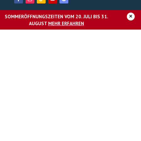
×
SOMMERÖFFNUNGSZEITEN VOM 20. JULI BIS 31.
UNTERNEHMEN
AUGUST
MEHR ERFAHREN
Über das AquaMagis
Karriere
Presse
Impressum
Datenschutz
Barrierefreiheitserklärung
AGB Resort
DAS FITNESSSTUDIO IM AQUAMAGIS