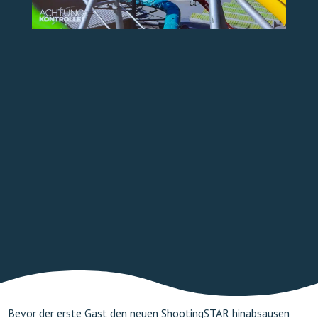
TICKETS ONLINE
Bevor der erste Gast den neuen ShootingSTAR hinabsausen