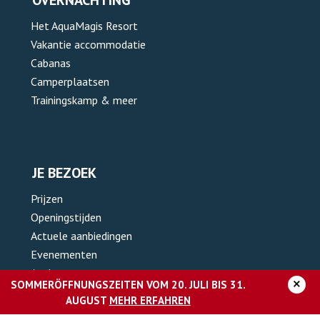
OVERNACHTING
Het AquaMagis Resort
Vakantie accommodatie
Cabanas
Camperplaatsen
Trainingskamp & meer
JE BEZOEK
Prijzen
Openingstijden
Actuele aanbiedingen
Evenementen
Aankomst
×
SOMMERÖFFNUNGSZEITEN VOM 20. JULI BIS 31.
Contact
AUGUST
MEHR ERFAHREN
Groepsaanbiedingen