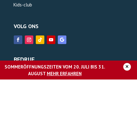
Kids-club
VOLG ONS
BEDRIJF
×
SOMMERÖFFNUNGSZEITEN VOM 20. JULI BIS 31.
Over AquaMagis
AUGUST
MEHR ERFAHREN
Carrière
Pers
Impressum
Gegevensbescherming
Verklaring van toegankelijkheid
Algemene voorwaarden Resort