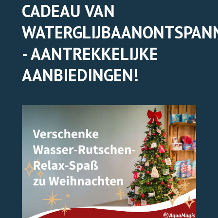
CADEAU VAN
WATERGLIJBAANONTSPANN
TICKETS ONLINE
- AANTREKKELIJKE
AANBIEDINGEN!
TICKETS ONLINE