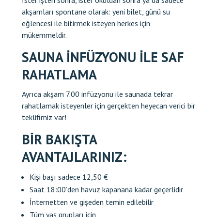
akşamları spontane olarak: yeni bilet, günü su
eğlencesi ile bitirmek isteyen herkes için
mükemmeldir.
SAUNA INFÜZYONU ILE SAF
RAHATLAMA
Ayrıca akşam 7.00 infüzyonu ile saunada tekrar
rahatlamak isteyenler için gerçekten heyecan verici bir
teklifimiz var!
BIR BAKIŞTA
AVANTAJLARINIZ:
Kişi başı sadece 12,50 €
Saat 18:00’den havuz kapanana kadar geçerlidir
İnternetten ve gişeden temin edilebilir
Tüm yaş grupları için