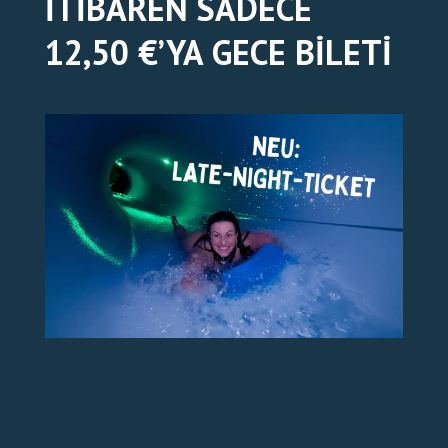
ITIBAREN SADECE
12,50 €’YA GECE BILETI
BILETLER ÇEVRIMIÇI