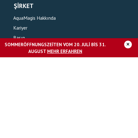
ŞIRKET
AquaMagis Hakkında
Kariyer
Basın
×
SOMMERÖFFNUNGSZEITEN VOM 20. JULI BIS 31.
AUGUST
MEHR ERFAHREN
Künye
Veri koruma
Erişilebilirlik beyanı
Resort Genel Şartlar ve Koşulları
AQUAMAGIS’TEKI FITNESS STÜDYOSU