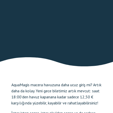
BILETLER ÇEVRIMIÇI
AquaMagis macera havuzuna daha ucuz giriş mi? Artık
daha da kolay. Yeni gece biletimiz artık mevcut: saat
18:00’den havuz kapanana kadar sadece 12,50 €
karşılığında yüzebilir, kayabilir ve rahatlayabilirsiniz!
İster işten sonra, ister okuldan sonra ya da sadece