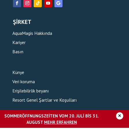
ŞIRKET
AquaMagis Hakkında
Kariyer
Basın
Künye
Veri koruma
Erişilebilirlik beyanı
Resort Genel Şartlar ve Koşulları
×
SOMMERÖFFNUNGSZEITEN VOM 20. JULI BIS 31.
AQUAMAGIS’TEKI FITNESS STÜDYOSU
AUGUST
MEHR ERFAHREN