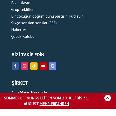
Bize ulaşın
Grup teklifleri
Bir çocuğun doğum günü partisini kutlayın
Sıkça sorulan sorular (SSS)
Haberler
Çocuk Kulübü
BIZI TAKIP EDIN
ŞIRKET
AquaMagis Hakkında
×
SOMMERÖFFNUNGSZEITEN VOM 20. JULI BIS 31.
Kariyer
AUGUST
MEHR ERFAHREN
Basın