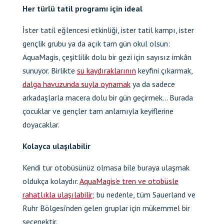
Her türlü tatil programı için ideal
İster tatil eğlencesi etkinliği, ister tatil kampı, ister
gençlik grubu ya da açık tam gün okul olsun:
AquaMagis, çeşitlilik dolu bir gezi için sayısız imkân
sunuyor. Birlikte
su kaydıraklarının
keyfini çıkarmak,
dalga havuzunda suyla oynamak
ya da sadece
arkadaşlarla macera dolu bir gün geçirmek… Burada
çocuklar ve gençler tam anlamıyla keyiflerine
doyacaklar.
Kolayca ulaşılabilir
Kendi tur otobüsünüz olmasa bile buraya ulaşmak
oldukça kolaydır.
AquaMagis’e tren ve otobüsle
rahatlıkla ulaşılabilir
; bu nedenle, tüm Sauerland ve
Ruhr Bölgesi’nden gelen gruplar için mükemmel bir
seçenektir.