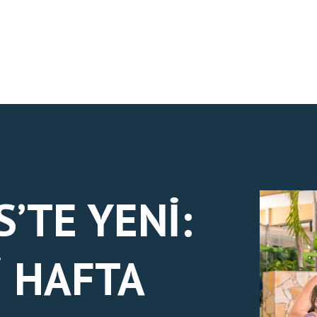
’TE YENI:
I HAFTA
BILETLER ÇEVRIMIÇI