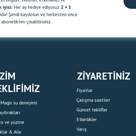
 iyisi:
Her ay hediye ediyoruz
2 × 1
nda! Şimdi kaydolun ve herkesten önce
abonelikten çıkabilirsiniz.
IZIM
ZIYARETINIZ
EKLIFIMIZ
Fiyatlar
Çalışma saatleri
Magis su deneyimi
Güncel teklifler
aydırakları
Etkinlikler
yo ve yüzme
Varış
klar & Aile