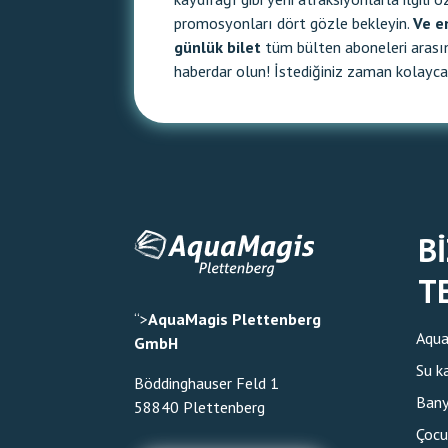
promosyonları dört gözle bekleyin.
Ve en
günlük bilet
tüm bülten aboneleri arası
haberdar olun! İstediğiniz zaman kolayca 
B
T
“>
AquaMagis Plettenberg
Aqua
GmbH
Su k
Böddinghauser Feld 1
Ban
58840 Plettenberg
Çocu