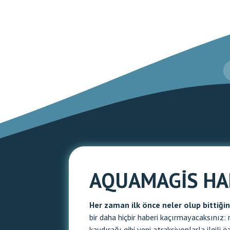
AQUAMAGIS HA
Her zaman ilk önce neler olup bittiği
bir daha hiçbir haberi kaçırmayacaksınız
kaydırağı gibi yeni atraksiyonlarla ilgili öze