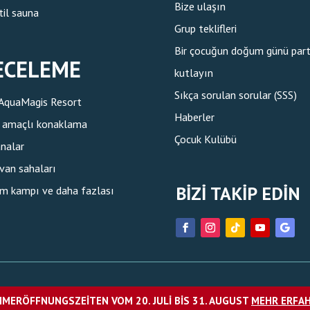
Bize ulaşın
til sauna
Grup teklifleri
Bir çocuğun doğum günü parti
ECELEME
kutlayın
Sıkça sorulan sorular (SSS)
AquaMagis Resort
Haberler
l amaçlı konaklama
Çocuk Kulübü
nalar
van sahaları
BIZI TAKIP EDIN
im kampı ve daha fazlası
MERÖFFNUNGSZEITEN VOM 20. JULI BIS 31. AUGUST
MEHR ERFA