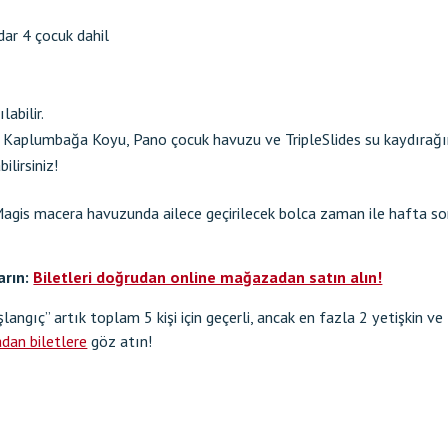
dar 4 çocuk dahil
abilir.
 Kaplumbağa Koyu, Pano çocuk havuzu ve TripleSlides su kaydırağını
ilirsiniz!
BILETLER ÇEVRIMIÇI
Magis macera havuzunda ailece geçirilecek bolca zaman ile hafta son
arın:
Biletleri doğrudan online mağazadan satın alın!
aşlangıç” artık toplam 5 kişi için geçerli, ancak en fazla 2 yetişkin 
dan biletlere
göz atın!