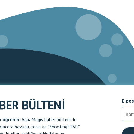
BER BÜLTENI
E-pos
ni öğrenin:
AquaMagis haber bülteni ile
: macera havuzu, tesis ve “ShootingSTAR”
l bilgiler, teklifler, etkinlikler ve