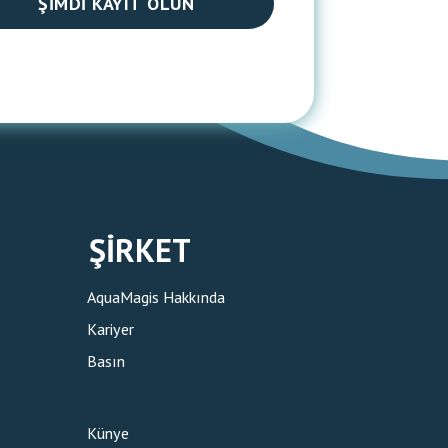
ŞIMDI KAYIT OLUN
ŞIRKET
AquaMagis Hakkında
Kariyer
Basın
Künye