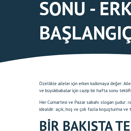
SONU - ER
BAŞLANGI
Özellikle aileler için erken kalkmaya değer: A
ve büyükbabalar için cazip bir hafta sonu teklif
Her Cumartesi ve Pazar sabahı slogan şudur: raha
idealdir: açık, hoş ve çok fazla koşuşturma ve
BIR BAKIŞTA TE