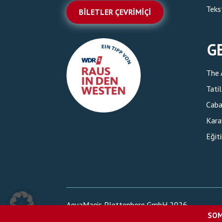
Teks
BILETLER ÇEVRIMIÇI
G
The 
Tati
Caba
Kara
Eğit
AquaMagis Plettenberg GmbH 2026
SOM