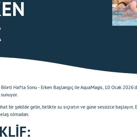
KEN
Ç
ile Bileti Hafta Sonu - Erken Başlangıç ile AquaMagis, 10 Ocak 2026
i sunuyor.
t bir şekilde gelin, birlikte su sıçratın ve güne sessizce başlayın. E
 telaş olmadan.
KLIF: