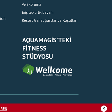
Veri koruma
Erişilebilirlik beyanı
sini
Resort Genel Şartlar ve Koşulları
AQUAMAGIS’TEKI
FITNESS
STÜDYOSU
×
HREN